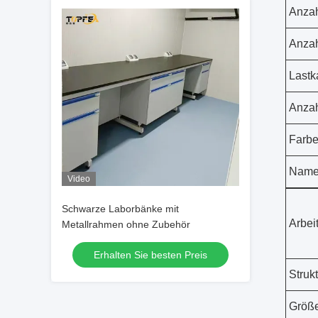
Anzah
Anzah
Lastk
Anzah
Farb
Nam
Video
Schwarze Laborbänke mit
Arbei
Metallrahmen ohne Zubehör
Erhalten Sie besten Preis
Struk
Größ