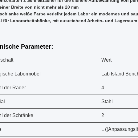
enschaften 2 Schließfächer für die sichere Aufbewahrung von p
 einer Breite von nicht mehr als 20 mm
 schlanke weiße Farbe verleiht jedem Labor ein modernes und s
al für Laborarbeitsbänke, mit ausreichend Arbeits- und Lagerraum
nische Parameter:
schaft
Wert
gische Labormöbel
Lab Island Benc
l der Räder
4
ial
Stahl
l der Schränke
2
e
L ((Anpassungs