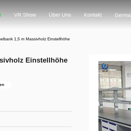
e
VR Show
Über Uns
Kontakt
Germa
selbank 1,5 m Massivholz Einstellhöhe
sivholz Einstellhöhe
gen