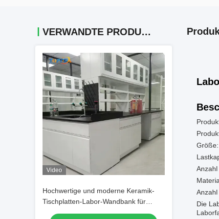
Produk
VERWANDTE PRODUKTE
Labo
Besc
Produk
Produk
Größe:
Lastkap
Anzahl 
Video
Materia
Hochwertige und moderne Keramik-
Anzahl 
Tischplatten-Labor-Wandbank für
Die Lab
Laborexperimente
Laborfa