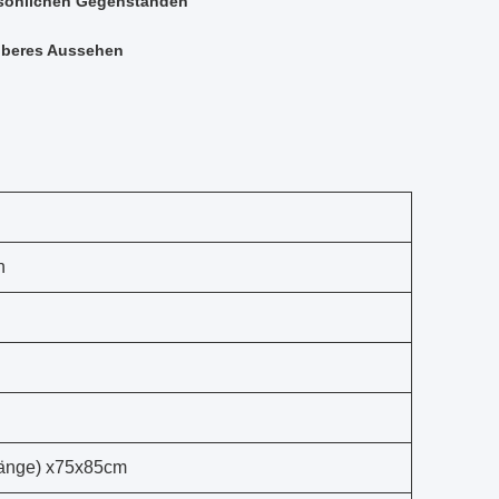
ersönlichen Gegenständen
auberes Aussehen
h
länge) x75x85cm