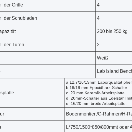
l der Griffe
4
l der Schubladen
4
apazität
200 bis 250 kg
l der Türen
2
e
Weiß
e
Lab Island Benc
a.12.7/16/19mm Laborqualität pheno
b.16/19 mm Epoxidharz-Schalter.
tsplatte
c. 20 mm Keramik-Arbeitsplatte.
d. 20mm-Schalter aus Edelstahl m
e. 16/20 mm breite Arbeitsplatte.
tur
Bodenmontiert/C-Rahmen/H-
e
L*750/1500*850/800mm) oder 