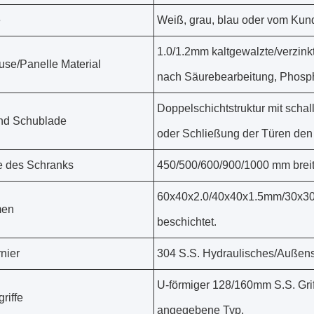
e
Weiß, grau, blau oder vom Ku
1.0/1.2mm kaltgewalzte/verzink
se/Panelle Material
nach Säurebearbeitung, Phospha
Doppelschichtstruktur mit scha
nd Schublade
oder Schließung der Türen den
 des Schranks
450/500/600/900/1000 mm brei
60x40x2.0/40x40x1.5mm/30x30x
en
beschichtet.
nier
304 S.S. Hydraulisches/Außens
U-förmiger 128/160mm S.S. Grif
riffe
angegebene Typ.