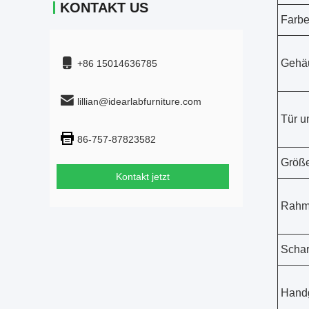
KONTAKT US
Farb
Gehäu
+86 15014636785
lillian@idearlabfurniture.com
Tür u
86-757-87823582
Größe
Kontakt jetzt
Rahm
Schar
Handg