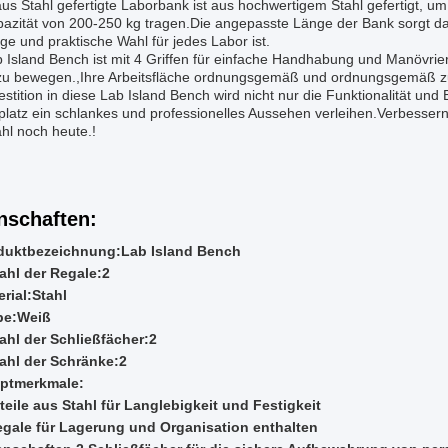
aus Stahl gefertigte Laborbank ist aus hochwertigem Stahl gefertigt,
azität von 200-250 kg tragen.Die angepasste Länge der Bank sorgt daf
tige und praktische Wahl für jedes Labor ist.
 Island Bench ist mit 4 Griffen für einfache Handhabung und Manövrier
zu bewegen.,Ihre Arbeitsfläche ordnungsgemäß und ordnungsgemäß zu
estition in diese Lab Island Bench wird nicht nur die Funktionalität un
splatz ein schlankes und professionelles Aussehen verleihen.Verbesser
hl noch heute.!
nschaften:
duktbezeichnung:
Lab Island Bench
ahl der Regale:
2
rial:
Stahl
be:
Weiß
ahl der Schließfächer:
2
ahl der Schränke:
2
ptmerkmale:
teile aus Stahl für Langlebigkeit und Festigkeit
egale für Lagerung und Organisation enthalten