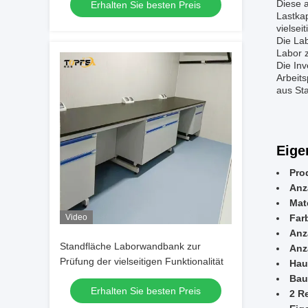
Diese 
Erhalten Sie besten Preis
Lastkap
vielsei
Die Lab
Labor 
Die Inv
Arbeit
aus Sta
Eige
Pro
Anz
Mate
Video
Far
Anz
Standfläche Laborwandbank zur
Anz
Prüfung der vielseitigen Funktionalität
Hau
Bau
Erhalten Sie besten Preis
2 R