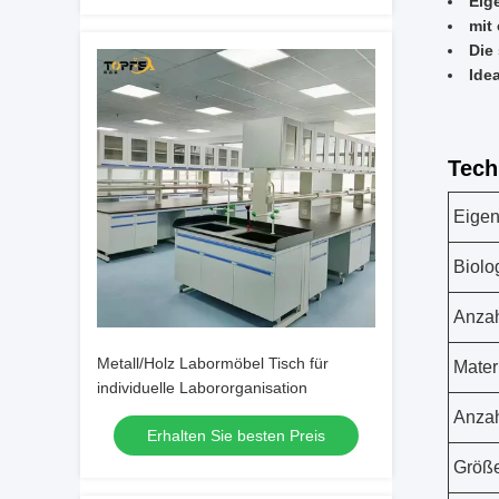
Eig
mit
Die
Ide
Tech
Eigen
Biolo
Anzah
Metall/Holz Labormöbel Tisch für
Mater
individuelle Labororganisation
Anzah
Erhalten Sie besten Preis
Größ