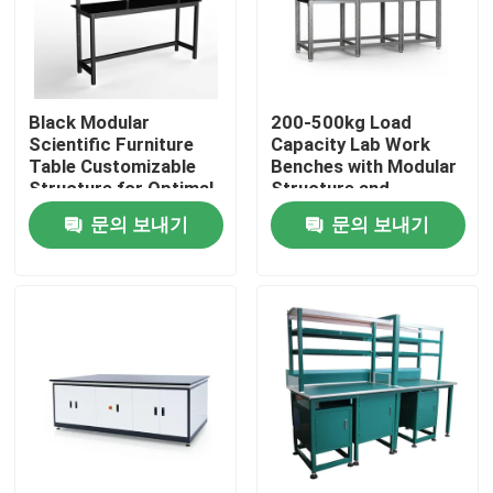
회사 소개
Black Modular
200-500kg Load
공장 투어
Scientific Furniture
Capacity Lab Work
Table Customizable
Benches with Modular
Structure for Optimal
Structure and
품질 관리
Functionality and
Optional Accessories
문의 보내기
문의 보내기
Space Utilization
연락처
견적 요청
실험실 작업 벤치
실험실 환기 푸드