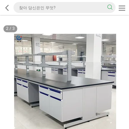
2
/
3