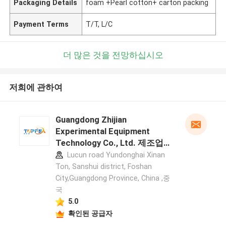
Packaging Details
foam +Pearl cotton+ carton packing
Payment Terms
T/T, L/C
더 많은 것을 전망하십시오
저희에 관하여
Guangdong Zhijian
Experimental Equipment
Technology Co., Ltd. 제조업체
프로필
Lucun road Yundonghai Xinan
Ton, Sanshui district, Foshan
City,Guangdong Province, China ,중
국
5.0
확인된 공급자