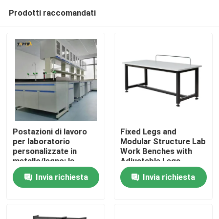
Prodotti raccomandati
Postazioni di lavoro
Fixed Legs and
per laboratorio
Modular Structure Lab
personalizzate in
Work Benches with
Casa
metallo/legno: la
Adjustable Legs
soluzione perfetta per
Invia richiesta
Invia richiesta
le esigenze del tuo
Prodotti
spazio di lavoro
Mostra VR