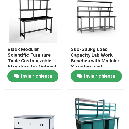
Chi siamo
Fatory Tour
Black Modular
200-500kg Load
Controllo di qualità
Scientific Furniture
Capacity Lab Work
Table Customizable
Benches with Modular
Structure for Optimal
Structure and
Contattaci
Functionality and
Optional Accessories
Invia richiesta
Invia richiesta
Space Utilization
Richiedere un preventivo
Banchi di lavoro di laboratorio
Cappuccio del vapore del laboratorio