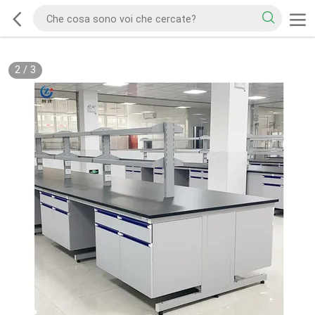
2
/
3