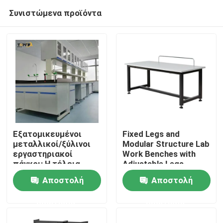
Συνιστώμενα προϊόντα
Εξατομικευμένοι
Fixed Legs and
μεταλλικοί/ξύλινοι
Modular Structure Lab
εργαστηριακοί
Work Benches with
Αρχική Σελίδα
πάγκοι: Η τέλεια
Adjustable Legs
λύση για τις ανάγκες
Αποστολή
Αποστολή
του χώρου εργασίας
Προϊόντα
σας
ερώτησης
ερώτησης
Εμφάνιση VR