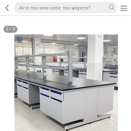
2
/
3