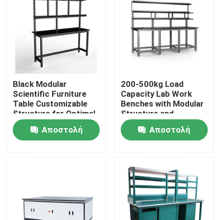
Σχετικά με εμάς
Γύρος εργοστασίων
Black Modular
200-500kg Load
Ποιοτικός έλεγχος
Scientific Furniture
Capacity Lab Work
Table Customizable
Benches with Modular
Structure for Optimal
Structure and
επαφή
Functionality and
Optional Accessories
Αποστολή
Αποστολή
Space Utilization
ερώτησης
ερώτησης
Ζητήστε ένα απόσπασμα
Εργαστηριακοί πάγκοι
Κουκούλα καπνών εργαστηρίων