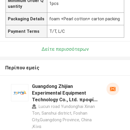
Minimum Order Q
1pcs
uantity
Packaging Details
foam +Pearl cotton+ carton packing
Payment Terms
T/T, L/C
Δείτε περισσότερων
Περίπου εμείς
Guangdong Zhijian
Experimental Equipment
Technology Co., Ltd. προφίλ
κατασκευαστή
Lucun road Yundonghai Xinan
Ton, Sanshui district, Foshan
City,Guangdong Province, China
,Κίνα