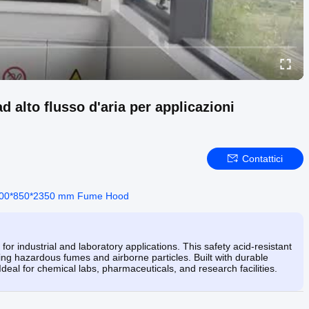
d alto flusso d'aria per applicazioni
Contattici
00*850*2350 mm Fume Hood
r industrial and laboratory applications. This safety acid-resistant
ng hazardous fumes and airborne particles. Built with durable
 Ideal for chemical labs, pharmaceuticals, and research facilities.