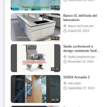
September 02, 2023
00:40
Banco 01 dell'isola del
laboratorio
Banco dell'isola del
laboratorio
August 28, 2023
00:42
Sedie confortevoli e
design resistente Sedile
da auditorio pieghevole
Sedie pieghevoli per
con costruzione
auditorium
November 14, 2024
resistente
00:25
SS304 Armadio 2
Altri video
September 27, 2023
00:26