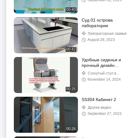
September 02, 2023
00:40
Суд 01 острова
лаборатории
Лабораторная скамья
August 28, 2023
00:42
Удобные сиденья и
прочный дизайн
складной
Согнутый стул в
аудиторийный стул с
аудитории
November 14, 2024
тяжелой конструкцией
00:25
SS304 Кабинет 2
Другие видео
September 27, 2023
00:26