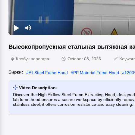
Высокопропускная стальная вытяжная к
Клобук перегара
October 08, 2023
Keywor
Бирки:
#
All Steel Fume Hood
#
PP Material Fume Hood
#
1200
Video Description:
Discover the High Airflow Steel Fume Extracting Hood, designed fo
lab fume hood ensures a secure workspace by efficiently removi
stainless steel, it offers corrosion resistance and easy cleaning.