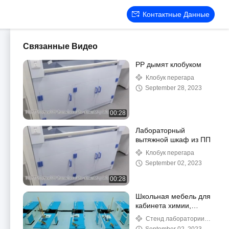
Контактные Данные
Связанные Видео
PP дымят клобуком
Клобук перегара
September 28, 2023
00:28
Лабораторный
вытяжной шкаф из ПП
Клобук перегара
September 02, 2023
00:28
Школьная мебель для
кабинета химии,
биологии, физики
Стенд лаборатории
школы