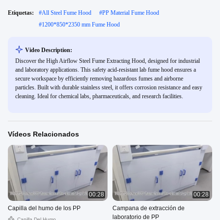
Etiquetas:
#
All Steel Fume Hood
#
PP Material Fume Hood
#
1200*850*2350 mm Fume Hood
Video Description:
Discover the High Airflow Steel Fume Extracting Hood, designed for industrial
and laboratory applications. This safety acid-resistant lab fume hood ensures a
secure workspace by efficiently removing hazardous fumes and airborne
particles. Built with durable stainless steel, it offers corrosion resistance and easy
cleaning. Ideal for chemical labs, pharmaceuticals, and research facilities.
Vídeos Relacionados
00:28
00:28
Capilla del humo de los PP
Campana de extracción de
laboratorio de PP
Capilla Del Humo