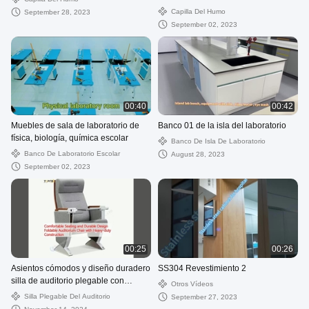
Capilla Del Humo
September 28, 2023
September 02, 2023
00:40
00:42
Muebles de sala de laboratorio de
Banco 01 de la isla del laboratorio
física, biología, química escolar
Banco De Isla De Laboratorio
Banco De Laboratorio Escolar
August 28, 2023
September 02, 2023
00:25
00:26
Asientos cómodos y diseño duradero
SS304 Revestimiento 2
silla de auditorio plegable con
Otros Vídeos
construcción de trabajo pesado
Silla Plegable Del Auditorio
September 27, 2023