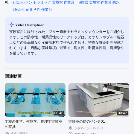
札:
#
ポルセラン セラミック 実験室 作業台
#
陶器 実験室 作業台 防水
#
耐水性 耐化学性 作業台
Video Description:
実験室用に設計された、ブルー磁器土セラミックカウンターをご紹介し
ます。この防水性、耐薬品性のワークトップは、カオリンやブルー磁器
土などの高品質なケイ酸塩材料で作られており、特殊な釉薬処理が施さ
れています。過酷な実験環境に最適で、耐久性、耐荷重性能、耐衝撃性
を備えています。
関連動画
00:40
00:42
学校の化学、生物学、物理学実験室
実験室の島のベンチ01
の家具
ラボアイランドベンチ
学校の実験台
August 28, 2023