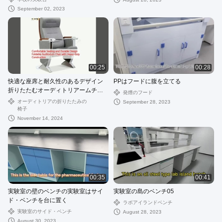
September 02, 2023
00:25
00:28
快適な座席と耐久性のあるデザイン
PPはフードに腹を立てる
折りたたむオーディトリアームチェ
発煙のフード
ア
オーディトリアの折りたたみの
September 28, 2023
椅子
November 14, 2024
00:35
00:41
実験室の壁のベンチの実験室はサイ
実験室の島のベンチ05
ド・ベンチを台に置く
ラボアイランドベンチ
実験室のサイド・ベンチ
August 28, 2023
August 30, 2023