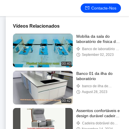
Contacte-Nos
Vídeos Relacionados
Mobília da sala do
laboratório de física da
biologia da escola
Banco de laboratório da
escola
September 02, 2023
00:40
Banco 01 da ilha do
laboratório
banco de ilha de
laboratório
August 28, 2023
00:42
Assentos confortáveis e
design durável cadeira
de auditório dobrável
Cadeira dobrável do
com construção pesada
auditório