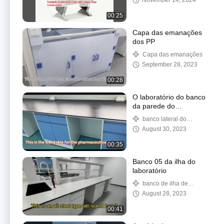
November 14, 2024
00:25
Capa das emanações
dos PP
Capa das emanações
September 28, 2023
00:28
O laboratório do banco
da parede do
laboratório apresenta o
banco lateral do
banco lateral
laboratório
August 30, 2023
00:35
Banco 05 da ilha do
laboratório
banco de ilha de
laboratório
August 28, 2023
00:41