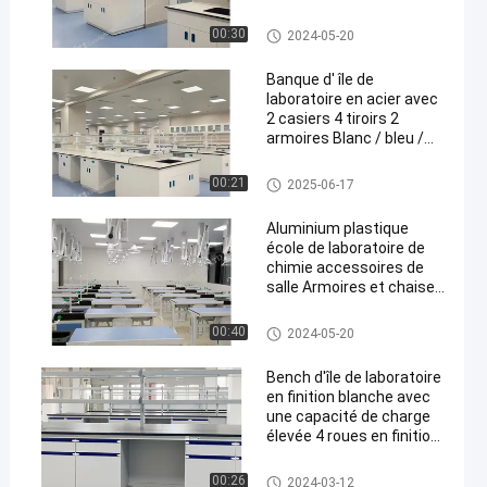
4 poignées 2 casiers 4
tiroirs
Lab Island Bench
00:30
2024-05-20
Banque d' île de
laboratoire en acier avec
2 casiers 4 tiroirs 2
armoires Blanc / bleu /
gris
Lab Island Bench
00:21
2025-06-17
Aluminium plastique
école de laboratoire de
chimie accessoires de
salle Armoires et chaise
pour les expériences
Chemistry Lab Furniture
00:40
2024-05-20
Bench d'île de laboratoire
en finition blanche avec
une capacité de charge
élevée 4 roues en finition
blanche
Lab Island Bench
00:26
2024-03-12