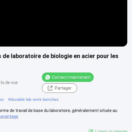
 laboratoire de biologie en acier pour les
Contact maintenant
nts de vue
Partager
es
#
durable lab work benches
forme de travail de base du laboratoire, généralement située au
davantage
Laissez un message