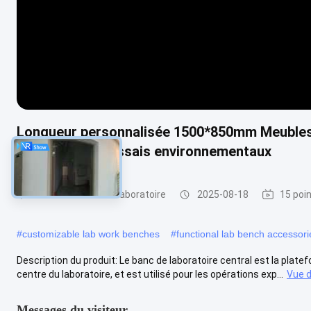
Longueur personnalisée 1500*850mm Meubles de
laboratoires d'essais environnementaux
Bancs de travail de laboratoire
2025-08-18
15 poi
#
customizable lab work benches
#
functional lab bench accessori
Description du produit: Le banc de laboratoire central est la plate
centre du laboratoire, et est utilisé pour les opérations exp...
Vue 
Messages du visiteur