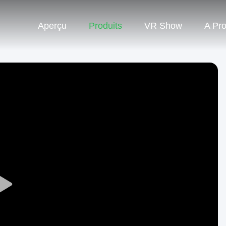
Aperçu
Produits
VR Show
A Pr
Play
Video