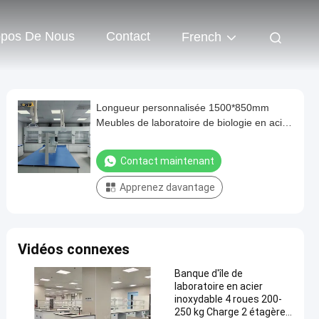
opos De Nous
Contact
French
Longueur personnalisée 1500*850mm
Meubles de laboratoire de biologie en acier
pour les laboratoires d'essais
environnementaux
Contact maintenant
Apprenez davantage
Vidéos connexes
Banque d'île de
laboratoire en acier
inoxydable 4 roues 200-
250 kg Charge 2 étagères