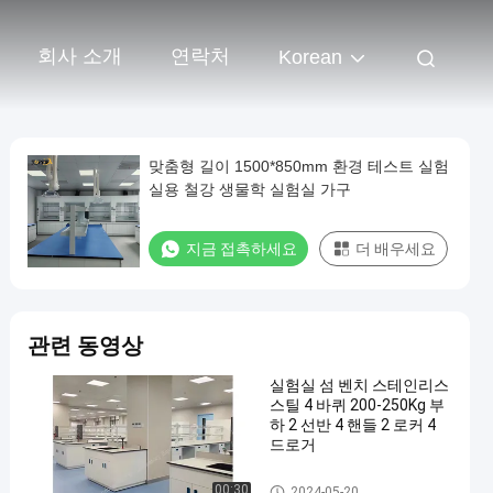
회사 소개
연락처
Korean
맞춤형 길이 1500*850mm 환경 테스트 실험
실용 철강 생물학 실험실 가구
지금 접촉하세요
더 배우세요
관련 동영상
실험실 섬 벤치 스테인리스
스틸 4 바퀴 200-250Kg 부
하 2 선반 4 핸들 2 로커 4
드로거
Lab Island Bench
00:30
2024-05-20