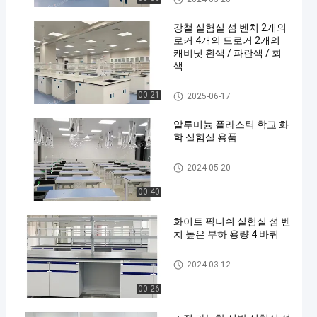
강철 실험실 섬 벤치 2개의
로커 4개의 드로거 2개의
캐비닛 흰색 / 파란색 / 회
색
Lab Island Bench
00:21
2025-06-17
알루미늄 플라스틱 학교 화
학 실험실 용품
Chemistry Lab Furniture
2024-05-20
00:40
화이트 픽니쉬 실험실 섬 벤
치 높은 부하 용량 4 바퀴
Lab Island Bench
2024-03-12
00:26